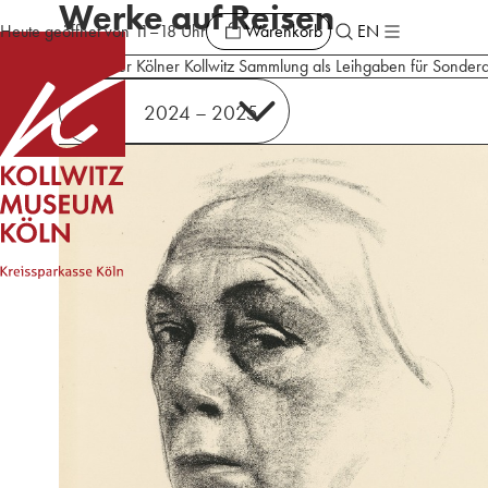
Werke auf Reisen
Warenkorb
Heute geöffnet von 11–18 Uhr
EN
Werke der Kölner Kollwitz Sammlung als Leihgaben für Sonderau
2024 – 2025