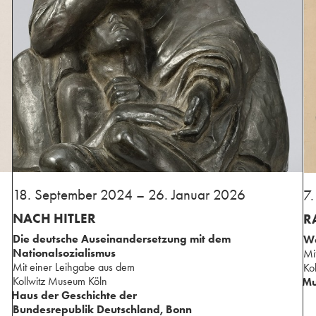
18. September 2024 – 26. Januar 2026
⁢7
NACH HITLER
R
Die deutsche Auseinandersetzung ⁢mit dem
Wo
Nationalsozialismus
⁢M
⁢Mit einer Leihgabe aus ⁢dem
⁢K
⁢Kollwitz Museum Köln
Mu
Haus der Geschichte ⁢der
⁢Bundesrepublik Deutschland, Bonn