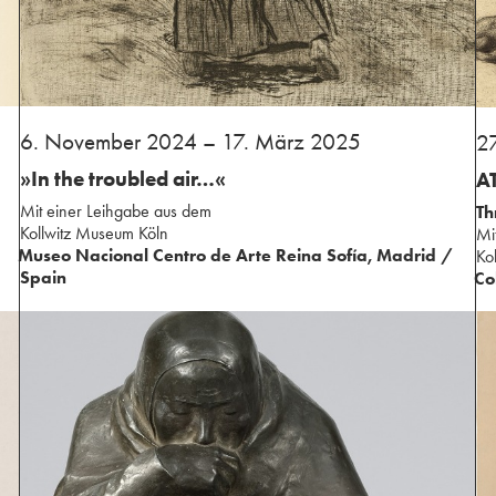
⁢6. November 2024 – 17. März 2025
27
»In the troubled air…«
AT
Mit einer Leihgabe aus ⁢dem
Th
⁢Kollwitz Museum Köln
⁢M
Museo Nacional Centro de Arte Reina Sofía, Madrid /
⁢K
Spain
Co