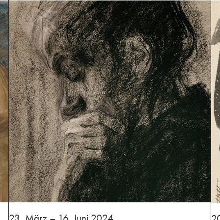
⁢23. März – 16. Juni 2024
⁢2