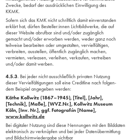
Zwecke, bedarf der ausdrücklichen Einwilligung des
KKMK.
Sofern sich das KMK nicht schriftlich damit ein­verstanden
erklärt hat, dürfen Besteller:innen Lichtbildwerke, die auf
dieser Website abrufbar sind und/oder zugänglich
gemacht und/oder erworben werden, weder ganz noch
teilweise bearbeiten oder umgestalten, vervielfältigen,
verbreiten, ausstellen, öffentlich zugänglich machen,
vermieten, verleasen, verleihen, verkaufen, vertreiben
und/oder damit werben.
4.5.3
. Bei jeder nicht ausschließlich privaten Nutzung
dieser Vervielfältigungen soll eine Credit­line nach folgen­
dem Beispiel angegeben werden:
Käthe Kollwitz (1867–1945), [Titel], [Jahr],
[Technik], [Maße], [WVZ.Nr.], Kollwitz Museum
Köln, [Inv. Nr.], ggf. Fotograf:in [Name],
www.kollwitz.de
Bei digitaler Nutzung sind diese Nennungen mit den Bilddaten
elektronisch zu verknüpfen und bei jeder Datenübermittlung
und Bildschirmwiedergabe sichtbar