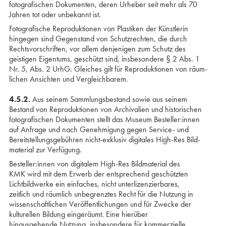
fotografischen Dokumenten, deren Urheber seit mehr als 70
Jahren tot oder unbekannt ist.
Fotografische Reproduktionen von Plastiken der Künstlerin
hingegen sind Gegenstand von Schutz­rechten, die durch
Rechtsvorschriften, vor allem denjenigen zum Schutz des
geistigen Eigentums, geschützt sind, insbesondere § 2 Abs. 1
Nr. 5, Abs. 2 UrhG. Gleiches gilt für Reproduktionen von räum­
lichen Ansichten und Vergleichbarem.
4.5.2.
Aus seinem Sammlungsbestand sowie aus seinem
Bestand von Reproduktionen von Archivalien und historischen
fotografischen Dokumenten stellt das Museum Besteller:innen
auf Anfrage und nach Genehmigung gegen Service- und
Bereit­stellungs­gebühren nicht-exklusiv digitales High-Res Bild­
material zur Verfügung.
Besteller:innen von digitalem High-Res Bildmaterial des
KMK wird mit dem Erwerb der entsprechend geschützten
Lichtbildwerke ein einfaches, nicht unter­lizenzierbares,
zeitlich und räumlich unbegrenztes Recht für die Nutzung in
wissenschaftlichen Ver­öffentlichungen und für Zwecke der
kulturellen Bildung eingeräumt. Eine hierüber
hinausgehende Nutzung, insbesondere für kommerzielle