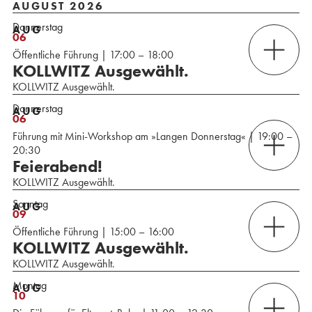
AUGUST 2026
Donnerstag
AUG
06
Öffentliche Führung | 17:00 – 18:00
KOLLWITZ Ausgewählt.
KOLLWITZ Ausgewählt.
Donnerstag
AUG
06
Führung mit Mini-Workshop am »Langen Donnerstag« | 19:00 –
20:30
Feierabend!
KOLLWITZ Ausgewählt.
Sonntag
AUG
09
Öffentliche Führung | 15:00 – 16:00
KOLLWITZ Ausgewählt.
KOLLWITZ Ausgewählt.
Montag
AUG
10