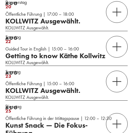
Donnerstag
AUG
20
Öffentliche Führung | 17:00 – 18:00
KOLLWITZ Ausgewählt.
KOLLWITZ Ausgewählt.
Samstag
AUG
22
Guided Tour in English | 15:00 – 16:00
Getting to know Käthe Kollwitz
KOLLWITZ Ausgewählt.
Sonntag
AUG
23
Öffentliche Führung | 15:00 – 16:00
KOLLWITZ Ausgewählt.
KOLLWITZ Ausgewählt.
Dienstag
AUG
25
Öffentliche Führung in der Mittagspause | 12:00 – 12:30
Kunst Snack — Die Fokus-
Führung