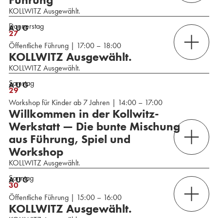
KOLLWITZ Ausgewählt.
Donnerstag
AUG
27
Öffentliche Führung | 17:00 – 18:00
KOLLWITZ Ausgewählt.
KOLLWITZ Ausgewählt.
Samstag
AUG
29
Workshop für Kinder ab 7 Jahren | 14:00 – 17:00
Willkommen in der Kollwitz-
Werkstatt — Die bunte Mischung
aus Führung, Spiel und
Workshop
KOLLWITZ Ausgewählt.
Sonntag
AUG
30
Öffentliche Führung | 15:00 – 16:00
KOLLWITZ Ausgewählt.