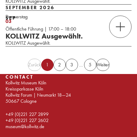
KOLLWITZ Ausgewählt.
SEPTEMBER 2026
Donnerstag
SEP
03
Öffentliche Führung | 17:00 – 18:00
KOLLWITZ Ausgewählt.
KOLLWITZ Ausgewählt.
Zurück
1
2
3
5
Weiter
…
CONTACT
Kollwitz Museum Köln
Kreissparkasse Köln
Kollwitz Forum | Neumarkt 18—24
50667 Cologne
+49 (0)221 227 2899
+49 (0)221 227 2602
museum@kollwitz.de