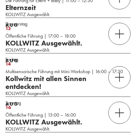
Die Führung für Eltern + Baby | 11:00 – 12:30
Elternzeit
KOLLWITZ Ausgewählt.
Donnerstag
AUG
13
Öffentliche Führung | 17:00 – 18:00
KOLLWITZ Ausgewählt.
KOLLWITZ Ausgewählt.
Freitag
AUG
14
Multisensorische Führung mit Mini-Workshop | 16:00 – 17:30
Kollwitz mit allen Sinnen
entdecken!
KOLLWITZ Ausgewählt.
Sonntag
AUG
16
Öffentliche Führung | 15:00 – 16:00
KOLLWITZ Ausgewählt.
KOLLWITZ Ausgewählt.