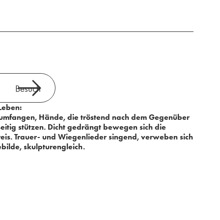
Besuch
Leben:
 umfangen, Hände, die tröstend nach dem Gegenüber
seitig stützen. Dicht gedrängt bewegen sich die
eis. Trauer- und Wiegenlieder singend, verweben sich
bilde, skulpturengleich.