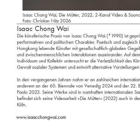
Isaac Chong Wai, Die Mütter, 2022, 2-Kanal Video & Sound,
Foto: Christian Nitz 2026
Isaac Chong Wai
Die künstlerische Praxis von Isaac Chong Wai (*1990) ist gepr
performativen und politischen Charakter. Poetisch und zugleich kr
Hongkong lebende Künstler mit gesellschaftlich-globalen Gegeb
und zwischenmenschlichen Interaktionen auseinander. Auf de
Individuum und Kollektiv untersucht er die Verletzlichkeit des K
Gewalt sozialer Systemen und entwirft alternative Vorstellung
In den vergangenen Jahren nahm er an zahlreichen international
anderem an der 60. Biennale von Venedig 2024 und der 22. B
Paolo 2023. Seine Werke sind in namhaften internationalen Sa
befindet sich seine Videoarbeit »Die Mütter« (2022) auch in 
Köln.
www.isaacchongwai.com