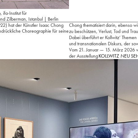
fa-Institut für
nd Zilberman, Istanbul | Berlin
922) hat der Künstler Isaac Chong
Chong thematisiert darin, ebenso wie
drückliche Choreographie für seine
zu beschützen, Verlust, Tod und Tr
Dabei überführt er Kollwitz‘ Themen
und transnationalen Diskurs, der so
Vom 21. Januar — 15. März 2026 w
der Ausstellung
KOLLWITZ
NEU
SE