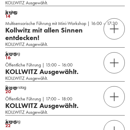
KOLLWITZ Ausgewählt.
Freitag
AUG
14
Multisensorische Führung mit Mini-Workshop | 16:00 – 17:30
Kollwitz mit allen Sinnen
entdecken!
KOLLWITZ Ausgewählt.
Sonntag
AUG
16
Öffentliche Führung | 15:00 – 16:00
KOLLWITZ Ausgewählt.
KOLLWITZ Ausgewählt.
Donnerstag
AUG
20
Öffentliche Führung | 17:00 – 18:00
KOLLWITZ Ausgewählt.
KOLLWITZ Ausgewählt.
Samstag
AUG
22