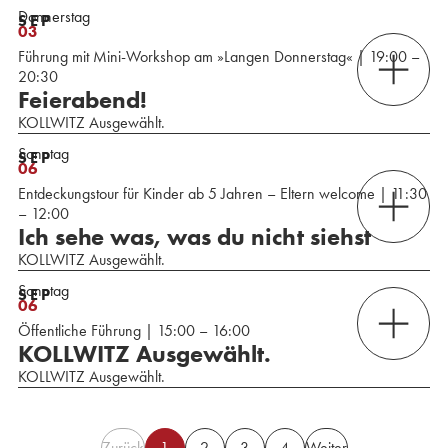
Donnerstag
SEP
03
Führung mit Mini-Workshop am »Langen Donnerstag« | 19:00 –
20:30
Feierabend!
KOLLWITZ Ausgewählt.
Sonntag
SEP
06
Entdeckungstour für Kinder ab 5 Jahren – Eltern welcome | 11:30
– 12:00
Ich sehe was, was du nicht siehst
KOLLWITZ Ausgewählt.
Sonntag
SEP
06
Öffentliche Führung | 15:00 – 16:00
KOLLWITZ Ausgewählt.
KOLLWITZ Ausgewählt.
Zurück
1
2
3
4
Weiter