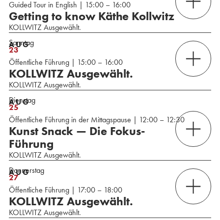
Guided Tour in English | 15:00 – 16:00
Getting to know Käthe Kollwitz
KOLLWITZ Ausgewählt.
Sonntag
AUG
23
Öffentliche Führung | 15:00 – 16:00
KOLLWITZ Ausgewählt.
KOLLWITZ Ausgewählt.
Dienstag
AUG
25
Öffentliche Führung in der Mittagspause | 12:00 – 12:30
Kunst Snack — Die Fokus-
Führung
KOLLWITZ Ausgewählt.
Donnerstag
AUG
27
Öffentliche Führung | 17:00 – 18:00
KOLLWITZ Ausgewählt.
KOLLWITZ Ausgewählt.