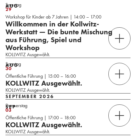
Samstag
AUG
29
Workshop für Kinder ab 7 Jahren | 14:00 – 17:00
Willkommen in der Kollwitz-
Werkstatt — Die bunte Mischung
aus Führung, Spiel und
Workshop
KOLLWITZ Ausgewählt.
Sonntag
AUG
30
Öffentliche Führung | 15:00 – 16:00
KOLLWITZ Ausgewählt.
KOLLWITZ Ausgewählt.
SEPTEMBER 2026
Donnerstag
SEP
03
Öffentliche Führung | 17:00 – 18:00
KOLLWITZ Ausgewählt.
KOLLWITZ Ausgewählt.