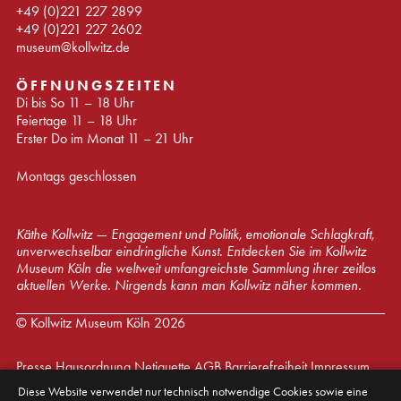
+49 (0)221 227 2899
+49 (0)221 227 2602
museum@kollwitz.de
ÖFFNUNGSZEITEN
Di bis So 11 – 18 Uhr
Feiertage 11 – 18 Uhr
Erster Do im Monat 11 – 21 Uhr
Montags geschlossen
Käthe Kollwitz — Engagement und Politik, emotionale Schlagkraft,
unverwechselbar eindringliche Kunst. Entdecken Sie im Kollwitz
Museum Köln die weltweit umfangreichste Sammlung ihrer zeitlos
aktuellen Werke. Nirgends kann man Kollwitz näher kommen.
© Kollwitz Museum Köln 2026
Presse
Hausordnung
Netiquette
AGB
Barrierefreiheit
Impressum
Diese Website verwendet nur technisch notwendige Cookies sowie eine
Datenschutz