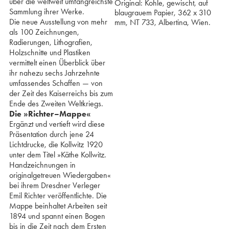
über die weltweit umfangreichste
Original: Kohle, gewischt, auf
Sammlung ihrer Werke.
blaugrauem Papier, 362 x 310
Die neue Ausstellung von mehr
mm, NT 733, Albertina, Wien.
als 100 Zeichnungen,
Radierungen, Lithografien,
Holzschnitte und Plastiken
vermittelt einen Überblick über
ihr nahezu sechs Jahrzehnte
umfassendes Schaffen — von
der Zeit des Kaiserreichs bis zum
Ende des Zweiten Weltkriegs.
Die »Richter–Mappe«
Ergänzt und vertieft wird diese
Präsentation durch jene 24
Lichtdrucke, die Kollwitz 1920
unter dem Titel »Käthe Kollwitz.
Handzeichnungen in
originalgetreuen Wiedergaben«
bei ihrem Dresdner Verleger
Emil Richter veröffentlichte. Die
Mappe beinhaltet Arbeiten seit
1894 und spannt einen Bogen
bis in die Zeit nach dem Ersten