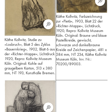
Käthe Kollwitz, Farbzeichnung
zur »Pietà«, 1903, Blatt 22 der
»Richter-Mappe«, Lichtdruck,
1920, Repro: Kollwitz Museum
Köln. Original: Braune und blaue
Käthe Kollwitz, Studie zu
Pastellkreide, gewischt,
»Losbruch«, Blatt 5 des Zyklus
schwarze und dunkelbraune
»Bauernkrieg«, 1902, Blatt 6 aus
Kreide auf Zeichenpapier, 481 x
der »Richter-Mappe«, Lichtdruck
584 mm, NT 234, Käthe Kollwitz
1920, Repro: Kollwitz Museum
Museum Köln, Inv. Nr.:
Köln. Original: Kohle auf
70200/89003.
graugelbem Karton, 513 x 380
mm, NT 193, Kunsthalle Bremen.