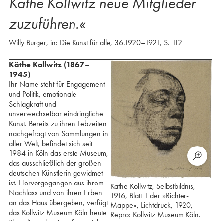
Käthe Kollwitz neue Mitglieder
zuzuführen.«
Willy Burger, in: Die Kunst für alle, 36.1920–1921, S. 112
Käthe Kollwitz (1867–
1945)
Ihr Name steht für Engagement
und Politik, emotionale
Schlagkraft und
unverwechselbar eindringliche
Kunst. Bereits zu ihren Lebzeiten
nachgefragt von Sammlungen in
aller Welt, befindet sich seit
1984 in Köln das erste Museum,
das ausschließlich der großen
deutschen Künstlerin gewidmet
ist. Hervorgegangen aus ihrem
Käthe Kollwitz, Selbstbildnis,
Nachlass und von ihren Erben
1916, Blatt 1 der »Richter-
an das Haus übergeben, verfügt
Mappe«, Lichtdruck, 1920,
das Kollwitz Museum Köln heute
Repro: Kollwitz Museum Köln.