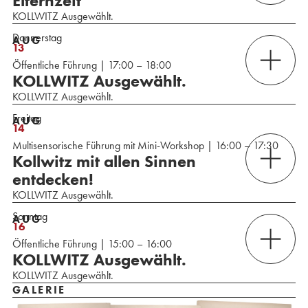
Elternzeit
KOLLWITZ Ausgewählt.
Donnerstag
AUG
13
Öffentliche Führung | 17:00 – 18:00
KOLLWITZ Ausgewählt.
KOLLWITZ Ausgewählt.
Freitag
AUG
14
Multisensorische Führung mit Mini-Workshop | 16:00 – 17:30
Kollwitz mit allen Sinnen
entdecken!
KOLLWITZ Ausgewählt.
Sonntag
AUG
16
Öffentliche Führung | 15:00 – 16:00
KOLLWITZ Ausgewählt.
KOLLWITZ Ausgewählt.
GALERIE