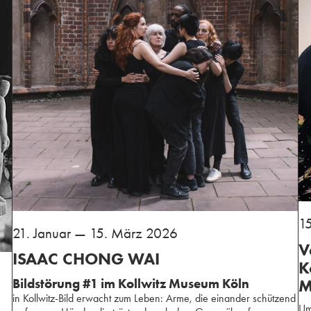
1
21. Januar — 15. März 2026
V
ISAAC CHONG WAI
K
M
Bildstörung #1 im Kollwitz Museum Köln
in Kollwitz-Bild erwacht zum Leben: Arme, die einander schützend
Um