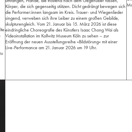
umfangen, Hände, die tröstend nach dem Gegenüber fassen,
Mc
Körper, die sich gegenseitig stützen. Dicht gedrängt bewegen sich
die Performer:innen langsam im Kreis. Trauer- und Wiegenlieder
singend, verweben sich ihre Leiber zu einem großen Gebilde,
skulpturengleich. Vom 21. Januar bis 15. März 2026 ist diese
lte
eindringliche Choreografie des Künstlers Isaac Chong Wai als
–
Videoinstallation im Kollwitz Museum Köln zu sehen – zur
Eröffnung der neuen Ausstellungsreihe »Bildstörung« mit einer
Live-Performance am 21. Januar 2026 um 19 Uhr.
zu