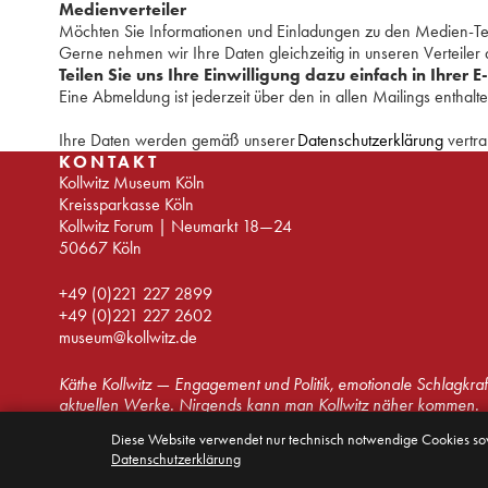
Medienverteiler
Möchten Sie Informationen und Einladungen zu den Medien-Ter
Gerne nehmen wir Ihre Daten gleichzeitig in unseren Verteiler 
Teilen Sie uns Ihre Einwilligung dazu einfach in Ihrer E
Eine Abmeldung ist jederzeit über den in allen Mailings enthal
Ihre Daten werden gemäß unserer
Datenschutzerklärung
vertra
KONTAKT
Kollwitz Museum Köln
Kreissparkasse Köln
Kollwitz Forum | Neumarkt 18—24
50667 Köln
+49 (0)221 227 2899
+49 (0)221 227 2602
museum@kollwitz.de
Käthe Kollwitz — Engagement und Politik, emotionale Schlagkraf
aktuellen Werke. Nirgends kann man Kollwitz näher kommen.
Diese Website verwendet nur technisch notwendige Cookies s
© Kollwitz Museum Köln 2026
Datenschutzerklärung