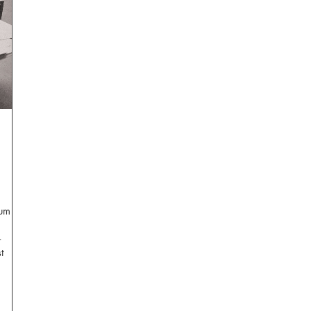
 um
-
t