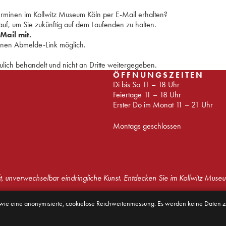
minen im Kollwitz Museum Köln per E-Mail erhalten?
auf, um Sie zukünftig auf dem Laufenden zu halten.
-Mail mit.
tenen Abmelde-Link möglich.
ulich behandelt und nicht an Dritte weitergegeben.
ÖFFNUNGSZEITEN
Di bis So 11 – 18 Uhr
Feiertage 11 – 18 Uhr
Erster Do im Monat 11 – 21 Uhr
Montags geschlossen
t, unverwechselbar eindringliche Kunst. Entdecken Sie im Kollwitz Museu
owie eine anonymisierte, cookielose Reichweitenmessung. Es werden keine Daten
Presse
Haus