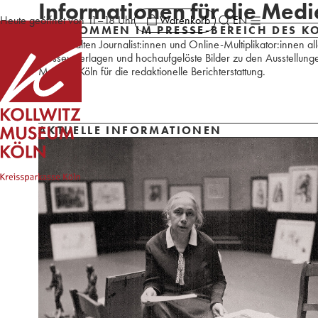
Informationen für die Medi
Warenkorb
Heute geöffnet von 11–18 Uhr
EN
WILLKOMMEN IM PRESSE-BEREICH DES K
Hier erhalten Journalist:innen und Online-Multiplikator:innen a
Presseunterlagen und hochaufgelöste Bilder zu den Ausstellung
Museum Köln für die redaktionelle Berichterstattung.
AKTUELLE INFORMATIONEN