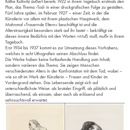
Käthe Kollwitz äußert bereits 1922 in ihrem Tagebuch erstmals den
Plan, das Thema ›Tod‹ in einer druckgrafischen Folge zu gestalten.
Fünf Jahre später, im Februar 1927 – einer Zeit, in der die
Künstlerin vor allem mit ihrem plastischen Hauptwerk, dem
Mahnmal »Trauernde Eltern« beschäftigt ist und die
Alterstraurigkeit besonders stark auf ihr lastet – bekräftigt sie
dieses innere Bedürfnis mit den Worten
»Muß, muß, muß«
in ihrem
Tagebuch.
Erst 1934 bis 1937 kommt es zur Umsetzung dieses Vorhabens,
welches in acht Lithografien seinen Abschluss findet.
Die Werke haben keine fortlaufende Handlung zum Inhalt,
sondern variieren das Thema. Sie zeigen Menschen
verschiedensten Alters in der Konfrontation mit dem Tod, wobei –
wie so oft im Werk der Künstlerin – Frauen und Kinder im
Vordergrund stehen. Das Lebensende zeigt sich auf
unterschiedlichste Weise: als brutaler Eingriff, als plötzlich und
überraschend, als einsam, aber auch als erlösend und
sehnsuchtsvoll erwartet.