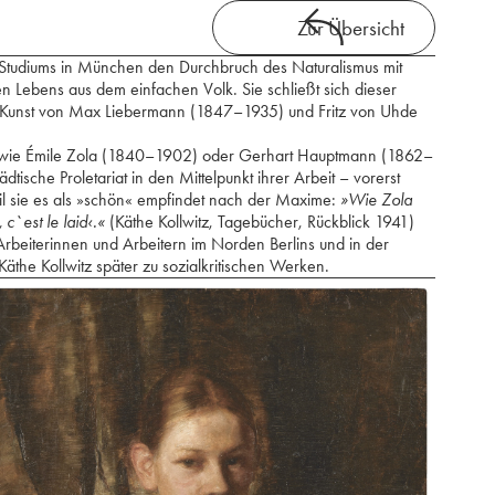
Zur Übersicht
s Studiums in München den Durchbruch des Naturalismus mit
en Lebens aus dem einfachen Volk. Sie schließt sich dieser
 Kunst von Max Liebermann (1847–1935) und Fritz von Uhde
rn wie Émile Zola (1840–1902) oder Gerhart Hauptmann (1862–
ädtische Proletariat in den Mittelpunkt ihrer Arbeit – vorerst
l sie es als »schön« empfindet nach der Maxime:
»Wie Zola
c`est le laid‹.«
(Käthe Kollwitz, Tagebücher, Rückblick 1941)
Arbeiterinnen und Arbeitern im Norden Berlins und in der
äthe Kollwitz später zu sozialkritischen Werken.