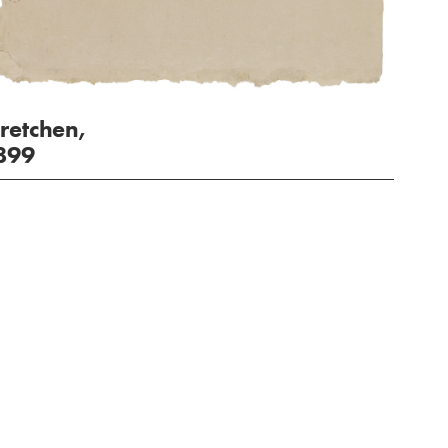
retchen,
899