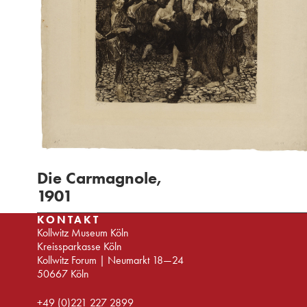
Die Carmagnole,
1901
KONTAKT
Kollwitz Museum Köln
Kreissparkasse Köln
Kollwitz Forum | Neumarkt 18—24
50667 Köln
+49 (0)221 227 2899