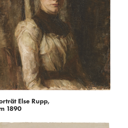
orträt Else Rupp,
m 1890