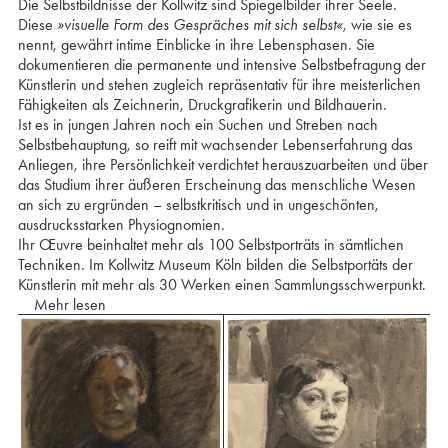
Die Selbstbildnisse der Kollwitz sind Spiegelbilder ihrer Seele.
Diese
»visuelle Form des Gespräches mit sich selbst«
, wie sie es
nennt, gewährt intime Einblicke in ihre Lebensphasen. Sie
dokumentieren die permanente und intensive Selbstbefragung der
Künstlerin und stehen zugleich repräsentativ für ihre meisterlichen
Fähigkeiten als Zeichnerin, Druckgrafikerin und Bildhauerin.
Ist es in jungen Jahren noch ein Suchen und Streben nach
Selbstbehauptung, so reift mit wachsender Lebenserfahrung das
Anliegen, ihre Persönlichkeit verdichtet herauszuarbeiten und über
das Studium ihrer äußeren Erscheinung das menschliche Wesen
an sich zu ergründen – selbstkritisch und in ungeschönten,
ausdrucksstarken Physiognomien.
Ihr Œuvre beinhaltet mehr als 100 Selbstporträts in sämtlichen
Techniken. Im Kollwitz Museum Köln bilden die Selbstportäts der
Künstlerin mit mehr als 30 Werken einen Sammlungsschwerpunkt.
Mehr lesen