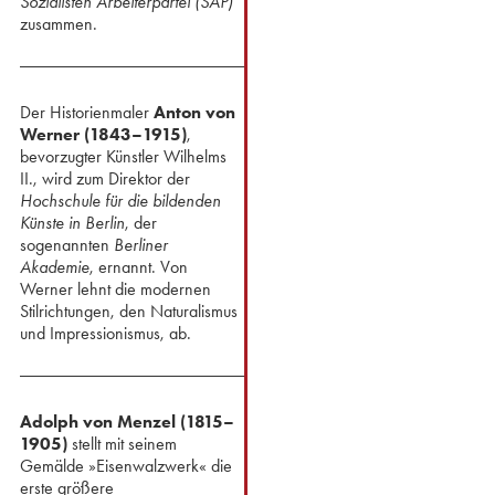
Sozialisten Arbeiterpartei (SAP)
zusammen.
Der Historienmaler
Anton von
Werner (1843–1915)
,
bevorzugter Künstler Wilhelms
II., wird zum Direktor der
Hochschule für die bildenden
Künste in Berlin
, der
sogenannten
Berliner
Akademie
, ernannt. Von
Werner lehnt die modernen
Stilrichtungen, den Naturalismus
und Impressionismus, ab.
Adolph von Menzel (1815–
1905)
stellt mit seinem
Gemälde »Eisenwalzwerk« die
erste größere