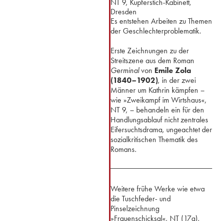
NT 9, Kupferstich-Kabinett,
Dresden
Es entstehen Arbeiten zu Themen
der Geschlechterproblematik
.
Erste Zeichnungen zu der
Streitszene aus dem Roman
Germinal
von
Emile Zola
(1840–1902)
, in der zwei
Männer um Kathrin kämpfen –
wie »Zweikampf im Wirtshaus«,
NT 9, – behandeln ein für den
Handlungsablauf nicht zentrales
Eifersuchtsdrama, ungeachtet der
sozialkritischen Thematik des
Romans.
Weitere frühe Werke wie etwa
die Tuschfeder- und
Pinselzeichnung
»Frauenschicksal«, NT (17a),