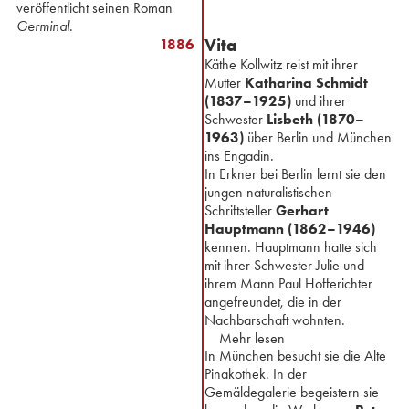
veröffentlicht seinen Roman
Germinal
.
Vita
1886
Käthe Kollwitz reist mit ihrer
Mutter
Katharina Schmidt
(1837–1925)
und ihrer
Schwester
Lisbeth (1870–
1963)
über Berlin und München
ins Engadin.
In Erkner bei Berlin lernt sie den
jungen naturalistischen
Schriftsteller
Gerhart
Hauptmann (1862–1946)
kennen. Hauptmann hatte sich
mit ihrer Schwester Julie und
ihrem Mann Paul Hofferichter
angefreundet, die in der
Nachbarschaft wohnten.
Mehr lesen
In München besucht sie die Alte
Pinakothek. In der
Gemäldegalerie begeistern sie