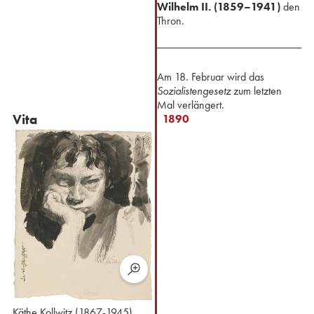
Wilhelm II. (1859–1941)
den
Thron.
Am 18. Februar wird das
Sozialistengesetz
zum letzten
Mal verlängert.
Vita
1890
Käthe Kollwitz (1867-1945),