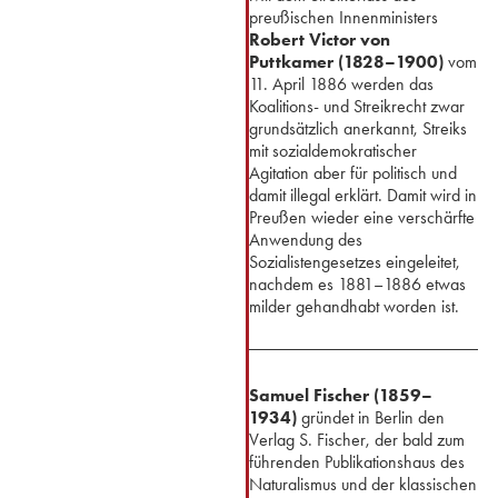
preußischen Innenministers
Robert Victor von
Puttkamer (1828–1900)
vom
11. April 1886 werden das
Koalitions- und Streikrecht zwar
grundsätzlich anerkannt, Streiks
mit sozialdemokratischer
Agitation aber für politisch und
damit illegal erklärt. Damit wird in
Preußen wieder eine verschärfte
Anwendung des
Sozialistengesetzes eingeleitet,
nachdem es 1881–1886 etwas
milder gehandhabt worden ist.
Samuel Fischer (1859–
1934)
gründet in Berlin den
Verlag S. Fischer, der bald zum
führenden Publikationshaus des
Naturalismus und der klassischen