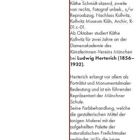
Käthe Schmidt sitzend, zweite
von rechts, Fotograf unbek., s/w
Reproabzug, Nachlass Kollwitz,
Kollwitz Museum Köln, Archiv, R-
01.c-01.
Ab Oktober studiert Käthe
Kollwitz für zwei Jahre an der
Damenakademie des
Künstlerinnen-Vereins München
bei
Ludwig Herterich (1856–
1932).
⁢Herterich erlangt vor allem als
Porträtist und Monumentalmaler
Bedeutung und ist ein führender
Repräsentant der
Münchner
Schule
.
Seine Farbbehandlung, welche
die gestalterischen Mittel der
tonigen Malerei mit der
aufgehellten Palette der
naturalistischen Freilichtmaler
verbindet, ist für die junge