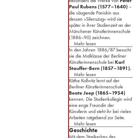
besonders die Werke von
Peter
Paul Rubens (1577–1640)
–
die säugende Paniskin aus
dessen »Silenszug« wird sie
später in ihrer Studienzeit an der
Münchener Künstlerinnenschule
(1886–90) zeichnen.
Mehr lesen
In den Jahren 1886/87 besucht
sie die Malklasse der
Berliner
Künstlerinnenschule
bei
Karl
Stauffer-Bern (1857–1891).
Mehr lesen
Käthe Kollwitz lernt auf der
Berliner Künstlerinnenschule
Beate Jeep (1865–1954)
kennen. Die Studienkollegin wird
eine enge Freundin der
Künstlerin und steht ihr bei vielen
Arbeiten ratgebend zur Seite.
Mehr lesen
Geschichte
Mit dem Streikerlass des