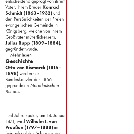
entscheidend geprägt von ihrem
Vater, ihrem Bruder
Konrad
Schmidt (1863–1932)
und
den Persönlichkeiten der Freien
evangelischen Gemeinde in
Königsberg, welche von ihrem
Großvater mütterlicherseits,
Julius Rupp (1809–1884)
,
gegründet wurde.
Mehr lesen
Geschichte
Otto von Bismarck (1815–
1898)
wird erster
Bundeskanzler des 1866
gegründeten
Norddeutschen
Bundes.
Fünf Jahre später, am 18. Januar
1871, wird
Wilhelm I. von
Preußen (1797–1888)
im
Spiegelsaal des Schlosses von