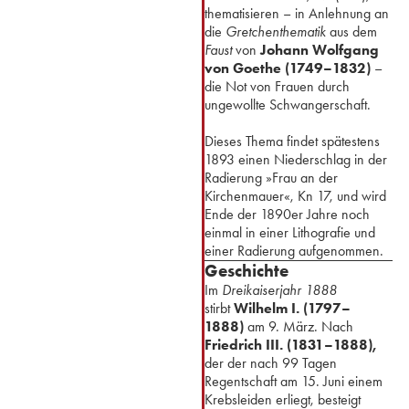
thematisieren – in Anlehnung an
die
Gretchenthematik
aus dem
Faust
von
Johann Wolfgang
von Goethe (1749–1832)
–
die Not von Frauen durch
ungewollte Schwangerschaft.
⁢Dieses Thema findet spätestens
1893 einen Niederschlag in der
Radierung »Frau an der
Kirchenmauer«, Kn 17, und wird
Ende der 1890er Jahre noch
einmal in einer Lithografie und
einer Radierung aufgenommen.
Geschichte
⁢Im
Dreikaiserjahr 1888
stirbt
Wilhelm I. (1797–
1888)
am 9. März. Nach
Friedrich III. (1831–1888),
der der nach 99 Tagen
Regentschaft am 15. Juni einem
Krebsleiden erliegt, besteigt