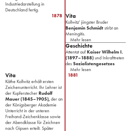
Industriedarstellung in
Deutschland fertig.
Vita
1878
Kollwitz' jüngster Bruder
Benjamin Schmidt
stirbt an
Meningitis.
Mehr lesen
Geschichte
Attentat auf
Kaiser Wilhelm I.
(1897–1888)
und Inkrafttreten
des
Sozialistengesetzes
Mehr lesen
Vita
1881
Käthe Kollwitz erhält ersten
Zeichenunterricht. Ihr Lehrer ist
der Kupferstecher
Rudolf
Mauer (1845–1905),
der an
der Königsberger Akademie
Unterricht in der unteren
Freihand-Zeichenklasse sowie
der Abendklasse für Zeichnen
nach Gipsen erteilt. ⁢Später