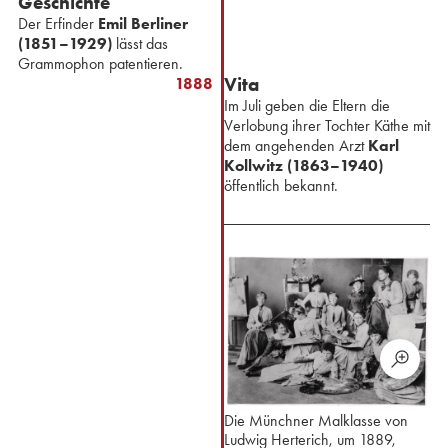
Geschichte
Der Erfinder
Emil Berliner
(1851–1929)
lässt das
Grammophon patentieren.
Vita
1888
Im Juli geben die Eltern die
Verlobung ihrer Tochter Käthe mit
dem angehenden Arzt
Karl
Kollwitz (1863–1940)
öffentlich bekannt.
Die Münchner Malklasse von
Ludwig Herterich, um 1889,