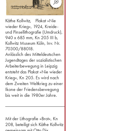
Käthe Kollwitz, Plakat »Nie
wieder Krieg«, 1924, Kreide-
und Pinsellithografie (Umdruck),
940 x 685 mm, Kn 205 III b,
Kollwitz Museum Köln, Inv. Nr.
70300/88018.
Anlässlich des Mitteldeutschen
Jugendtages der sozialistischen
Arbeiterbewegung in Leipzig
entsteht das Plakat »Nie wieder
Krieg«, Kn 205. Es wird nach
dem Zweiten Weltkrieg zu einer
Ikone der Friedensbewegung
bis weit in die 1980er Jahre.
Mit der Lithografie »Brot«, Kn
208, beteiligt sich Käthe Kollwitz
gemeinsam mit Otto Dix,