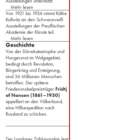
Ausstellungen unterstützt.
Mehr lesen
Von 1921 bis 1934 nimmt Käthe
Kollwitz an den
Schwarzweiß-
Ausstellungen
der
Preußischen
Akademie der Künste
teil.
Mehr lesen
Geschichte
Von der Dürrekatastrophe und
Hungersnot im Wolgagebiet,
bedingt durch Revolution,
Bürgerkrieg und Enteignung,
sind 36 Millionen Menschen
betroffen. Der spätere
Friedensnobelpreisträger
Fridtj
of Nansen (1861–1930)
appelliert an den Völkerbund,
eine Hilfsexpedition nach
Russland zu schicken.⁢
Der Londoner Zahlungsplan legt