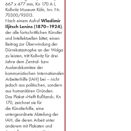
667 x 477 mm, Kn 170 A I,
Kollwitz Museum Köln, Inv. Nr.
70300/93013.
Nach einem Aufruf
Wladimir
Iljitsch Lenins (1870–1924)
,
der alle fortschrittlichen Künstler
und Intellektuellen bittet, einen
Beitrag zur Überwindung der
Dürrekatastrophe an der Wolga
zu leisten, tritt Kollwitz für drei
Jahre dem Zentral- bzw.
Auslandskomitee der
kommunistischen
Internationalen
Arbeiterhilfe
(IAH) bei – nicht
jedoch aus politischen, sondern
aus humanitären Gründen.
Das Plakat »Helft Rußland«, Kn
170, zeichnet sie für
die Künstlerhilfe, eine
untergeordnete Abteilung der
IAH, die deren Arbeit unter
anderem mit Plakaten und