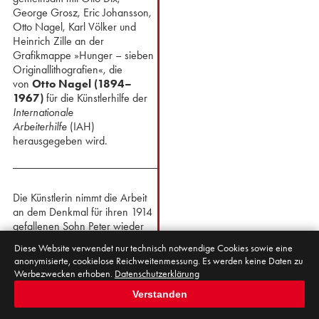
George Grosz, Eric Johansson,
Otto Nagel, Karl Völker und
Heinrich Zille an der
Grafikmappe »Hunger – sieben
Originallithografien«, die
von
Otto Nagel (1894–
1967)
für die Künstlerhilfe der
Internationale
Arbeiterhilfe
(IAH)
herausgegeben wird.
Die Künstlerin nimmt die Arbeit
an dem Denkmal für ihren 1914
gefallenen Sohn Peter wieder
auf, die seit 1919 geruht hat.
Diese Website verwendet nur technisch notwendige Cookies sowie eine
Mehr lesen
anonymisierte, cookielose Reichweitenmessung. Es werden keine Daten zu
Käthe Kollwitz beteiligt sich an
Werbezwecken erhoben.
Datenschutzerklärung
der
Ersten Allgemeinen
Verstanden
Deutschen Kunstausstellung
in
Moskau.