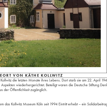
EORT VON KÄTHE KOLLWITZ
llwitz die letzten Monate ihres Lebens. Dort starb sie am 22. April 19
 Aspekten wiederhergerichtet. Beteiligt waren die Deutsche Stiftung De
us der Öffentlichkeit zugänglich.
dem das Kollwitz Museum Köln seit 1994 Eintritt erhebt – ein Solidarbeitr