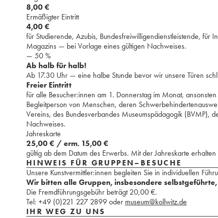
8,00 €
Ermäßigter Eintritt
4,00 €
für Studierende, Azubis, Bundesfreiwilligendienstleistende, ⁢⁢⁢
Magazins — bei Vorlage eines gültigen Nachweises.
— 50 %
Ab halb für halb!
⁢Ab 17.30 Uhr — eine halbe Stunde bevor wir unsere Türen schließ
Freier Eintritt
für alle Besucher:innen am 1. Donnerstag im Monat, ansonsten fü
Begleitperson ⁢von Menschen, ⁢⁢deren Schwerbehindertenausweis 
Vereins, ⁢des Bundesverbandes Museumspädagogik (BVMP), ⁢⁢⁢des Ber
Nachweises. ⁢
Jahreskarte
25,00 € / ⁢erm. 15,00 €⁢
gültig ab dem Datum des Erwerbs. ⁢Mit der Jahreskarte erhalten
HINWEIS FÜR GRUPPEN–BESUCHE
Unsere Kunstvermittler:innen begleiten Sie in individuellen Fü
Wir bitten alle Gruppen, insbesondere selbstgeführte
Die Fremdführungsgebühr beträgt 20,00 €.
Tel: +49 (0)221 227 2899 oder
museum@kollwitz.de
IHR WEG ZU UNS