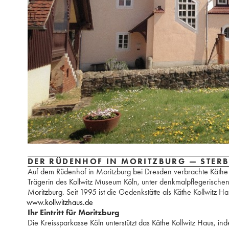
DER RÜDENHOF IN MORITZBURG — STERB
Auf dem Rüdenhof in Moritzburg bei Dresden verbrachte Käthe Ko
Trägerin des Kollwitz Museum Köln, unter denkmalpflegerischen
Moritzburg. Seit 1995 ist die Gedenkstätte als Käthe Kollwitz Ha
www.kollwitzhaus.de
Ihr Eintritt für Moritzburg
Die Kreissparkasse Köln unterstützt das Käthe Kollwitz Haus, in