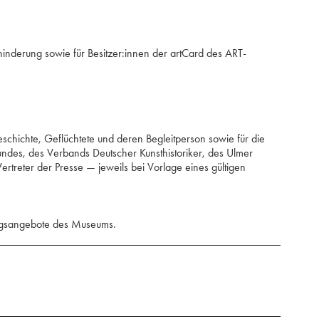
ehinderung sowie für Besitzer:innen der artCard des ART-
chichte, ⁢⁢Geflüchtete und deren Begleitperson ⁢sowie für die
des, ⁢⁢des Verbands Deutscher Kunsthistoriker, ⁢des Ulmer
reter der Presse — jeweils ⁢⁢⁢⁢bei Vorlage eines gültigen
lungsangebote des Museums.