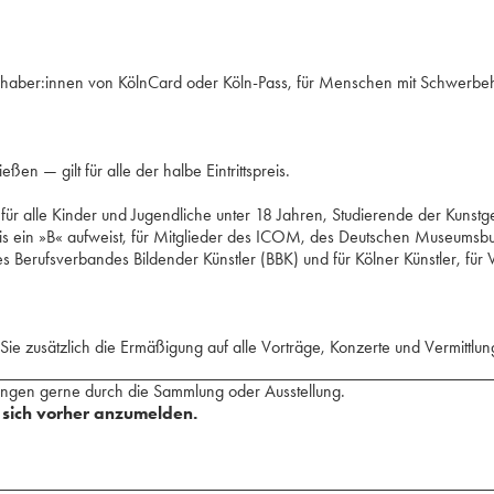
⁢für Inhaber:innen von KölnCard oder Köln-Pass, für Menschen mit Schwerb
en — gilt für alle der halbe Eintrittspreis.
r alle Kinder und Jugendliche unter 18 Jahren, ⁢Studierende der Kunstges
⁢ein »B« aufweist, ⁢für Mitglieder des ICOM, ⁢des Deutschen Museumsbun
ufsverbandes ⁢Bildender Künstler (BBK) ⁢und für Kölner Künstler, ⁢für Vert
 Sie zusätzlich die Ermäßigung auf alle ⁢Vorträge, Konzerte und Vermitt
hrungen gerne durch die Sammlung oder Ausstellung.
, sich vorher anzumelden.